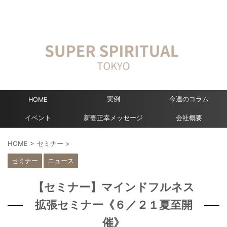
実例
今週のコラム
HOME
イベント
新妻正幸メッセージ
会社概要
HOME
>
セミナー
>
セミナー
ニュース
【セミナー】マインドフルネス
拡張セミナー《６／２１夏至開
催》