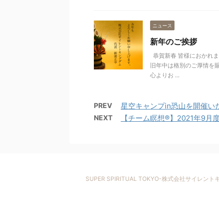
ニュース
新年のご挨拶
恭賀新春 皆様におかれ
旧年中は格別のご厚情を
心よりお ...
PREV
星空キャンプin恐山を開催い
NEXT
【チーム瞑想®︎】2021年9
SUPER SPIRITUAL TOKYO-株式会社サイレン