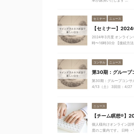
幸が講演いたします ...
セミナー
ニュース
【セミナー】202
2024年3月度 オンライ
時〜16時30分 【接続方法
コンサル
ニュース
第30期：グループ
第30期：グループコンサル
4/13（土） 3回目：4/27
ニュース
【チーム瞑想®︎】2
個人様向けオンライン説明会
度のご案内です。 日時 ・12月